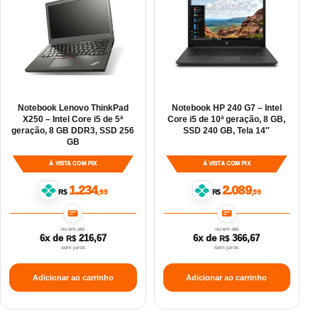
Notebook Lenovo ThinkPad
Notebook HP 240 G7 – Intel
X250 – Intel Core i5 de 5ª
Core i5 de 10ª geração, 8 GB,
geração, 8 GB DDR3, SSD 256
SSD 240 GB, Tela 14″
GB
À VISTA COM PIX
À VISTA COM PIX
1.234
2.089
R$
,99
R$
,99
ou em até
ou em até
6x de
216,67
6x de
366,67
R$
R$
sem juros
sem juros
Adicionar ao carrinho
Adicionar ao carrinho