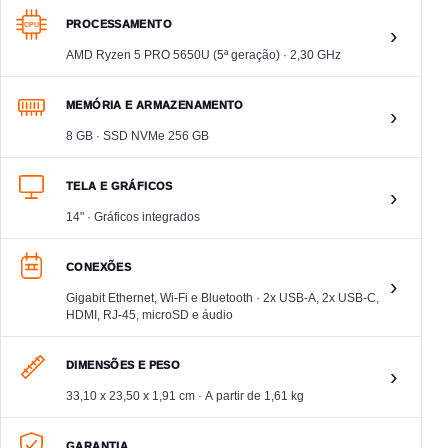
PROCESSAMENTO
CPU
›
AMD Ryzen 5 PRO 5650U (5ª geração) · 2,30 GHz
MEMÓRIA E ARMAZENAMENTO
›
8 GB · SSD NVMe 256 GB
TELA E GRÁFICOS
›
14" · Gráficos integrados
CONEXÕES
›
Gigabit Ethernet, Wi-Fi e Bluetooth · 2x USB-A, 2x USB-C,
HDMI, RJ-45, microSD e áudio
DIMENSÕES E PESO
›
33,10 x 23,50 x 1,91 cm · A partir de 1,61 kg
GARANTIA