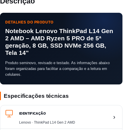
Descrição
DETALHES DO PRODUTO
Notebook Lenovo ThinkPad L14 Gen
2 AMD – AMD Ryzen 5 PRO de 5ª
geração, 8 GB, SSD NVMe 256 GB,
Tela 14"
Produto seminovo, revisado e testado. As informações abaixo
foram organizadas para facilitar a comparação e a leitura em
celulares.
Especificações técnicas
IDENTIFICAÇÃO
›
Lenovo · ThinkPad L14 Gen 2 AMD