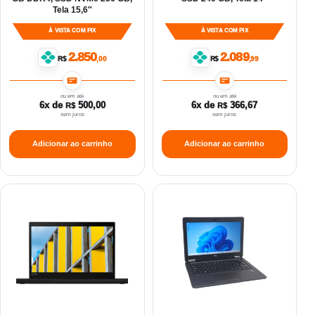
Tela 15,6″
À VISTA COM PIX
À VISTA COM PIX
2.850
2.089
R$
,00
R$
,99
ou em até
ou em até
6x de
500,00
6x de
366,67
R$
R$
sem juros
sem juros
Adicionar ao carrinho
Adicionar ao carrinho