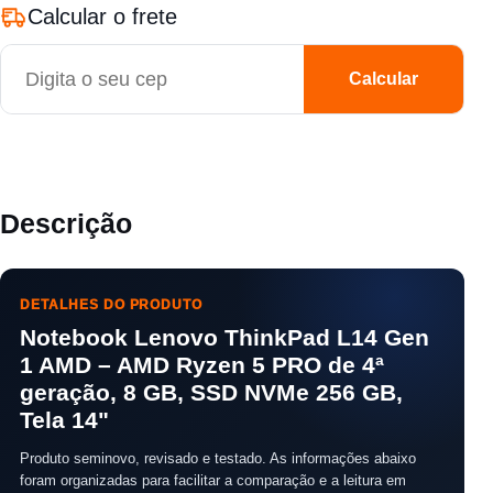
Calcular o frete
CEP
Calcular
Descrição
DETALHES DO PRODUTO
Notebook Lenovo ThinkPad L14 Gen
1 AMD – AMD Ryzen 5 PRO de 4ª
geração, 8 GB, SSD NVMe 256 GB,
Tela 14"
Produto seminovo, revisado e testado. As informações abaixo
foram organizadas para facilitar a comparação e a leitura em