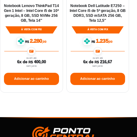
Notebook Lenovo ThinkPad T14
Notebook Dell Latitude E7250 –
Gen 1 Intel – Intel Core i5 de 10ª
Intel Core i5 de 5ª geração, 8 GB
geração, 8 GB, SSD NVMe 256
DDR3, SSD mSATA 256 GB,
GB, Tela 14″
Tela 12,5″
À VISTA COM PIX
À VISTA COM PIX
2.280
1.235
R$
,00
R$
,00
ou em até
ou em até
6x de
400,00
6x de
216,67
R$
R$
sem juros
sem juros
Adicionar ao carrinho
Adicionar ao carrinho