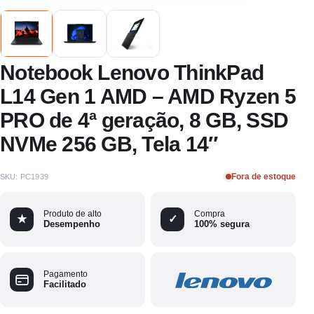
Notebook Lenovo ThinkPad
L14 Gen 1 AMD – AMD Ryzen 5
PRO de 4ª geração, 8 GB, SSD
NVMe 256 GB, Tela 14″
Fora de estoque
SKU:
PC1939
Produto de alto
Compra
★
✓
Desempenho
100% segura
Pagamento
Facilitado