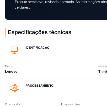
Produto seminovo, revisado e testado. As informações abai
celulares.
Especificações técnicas
IDENTIFICAÇÃO
Marca
Modelo
Lenovo
Thin
PROCESSAMENTO
CPU
Processador
Frequência base