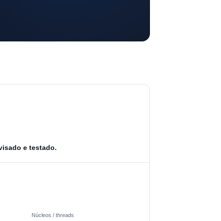
visado e testado.
Núcleos / threads