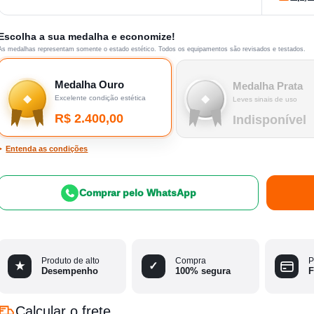
Escolha a sua medalha e economize!
As medalhas representam somente o estado estético. Todos os equipamentos são revisados e testados.
Medalha Ouro
Medalha Prata
◆
◆
Excelente condição estética
Leves sinais de uso
R$
2.400,00
Indisponível
Entenda as condições
Comprar pelo WhatsApp
Produto de alto
Compra
P
★
✓
Desempenho
100% segura
F
Calcular o frete