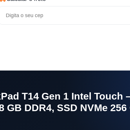
CEP
ad T14 Gen 1 Intel Touch – 
, 8 GB DDR4, SSD NVMe 256