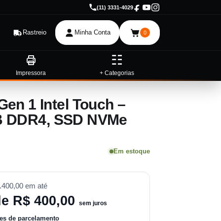
(11) 3331-4029
r
Rastreio
Minha Conta
0
☷
Impressora
+ Categorias
en 1 Intel Touch –
 GB DDR4, SSD NVMe
Em estoque
.400,00
em até
de
R$ 400,00
sem juros
es de parcelamento