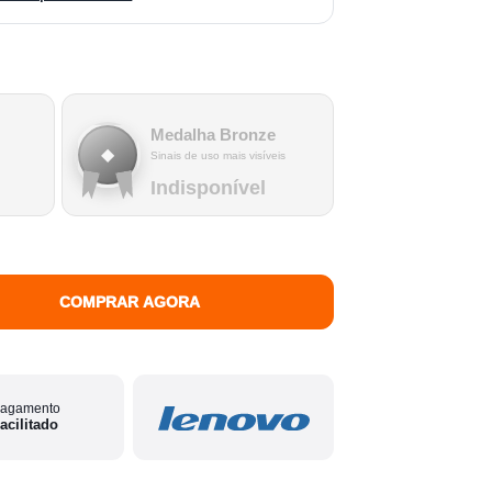
Medalha Bronze
◆
Sinais de uso mais visíveis
Indisponível
COMPRAR AGORA
agamento
acilitado