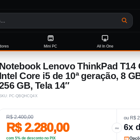
Pesquisa
dores
Mini PC
All In One
Notebook Lenovo ThinkPad T14 G
Intel Core i5 de 10ª geração, 8
256 GB, Tela 14″
SKU:
PC-QBQHCQ4X
R$ 2.400,00
ou
R$ 2
R$ 2.280,00
6x 
com 5% de desconto no PIX
Opçõ