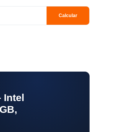
Calcular
Intel
 GB,