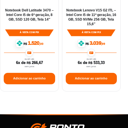
Notebook Dell Latitude 3470 –
Notebook Lenovo V15 G2 ITL –
Intel Core i5 de 6ª geração, 8
Intel Core i5 de 11ª geração, 16
GB, SSD 120 GB, Tela 14″
GB, SSD NVMe 256 GB, Tela
15,6″
À VISTA COM PIX
À VISTA COM PIX
1.520
3.039
R$
,00
R$
,99
ou em até
ou em até
6x de
266,67
6x de
533,33
R$
R$
sem juros
sem juros
Adicionar ao carrinho
Adicionar ao carrinho