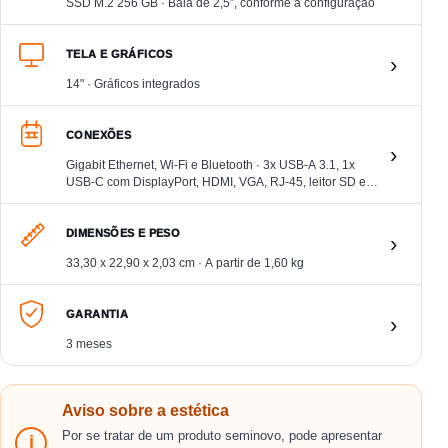
SSD M.2 256 GB · Baia de 2,5″, conforme a configuração
TELA E GRÁFICOS
›
14" · Gráficos integrados
CONEXÕES
›
Gigabit Ethernet, Wi-Fi e Bluetooth · 3x USB-A 3.1, 1x
USB-C com DisplayPort, HDMI, VGA, RJ-45, leitor SD e
áudio
DIMENSÕES E PESO
›
33,30 x 22,90 x 2,03 cm · A partir de 1,60 kg
GARANTIA
›
3 meses
Aviso sobre a estética
Por se tratar de um produto seminovo, pode apresentar
i