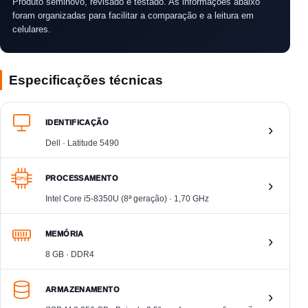
Produto seminovo, revisado e testado. As informações abaixo
foram organizadas para facilitar a comparação e a leitura em
celulares.
Especificações técnicas
IDENTIFICAÇÃO
›
Dell · Latitude 5490
PROCESSAMENTO
CPU
›
Intel Core i5-8350U (8ª geração) · 1,70 GHz
MEMÓRIA
›
8 GB · DDR4
ARMAZENAMENTO
›