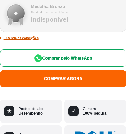
Medalha Bronze
◆
Sinais de uso mais visíveis
Indisponível
Entenda as condições
Comprar pelo WhatsApp
COMPRAR AGORA
Produto de alto
Compra
★
✓
Desempenho
100% segura