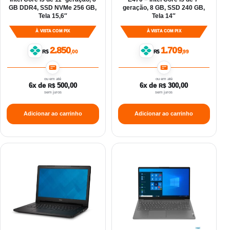
GB DDR4, SSD NVMe 256 GB,
geração, 8 GB, SSD 240 GB,
Tela 15,6″
Tela 14″
À VISTA COM PIX
À VISTA COM PIX
2.850
1.709
R$
,00
R$
,99
ou em até
ou em até
6x de
500,00
6x de
300,00
R$
R$
sem juros
sem juros
Adicionar ao carrinho
Adicionar ao carrinho