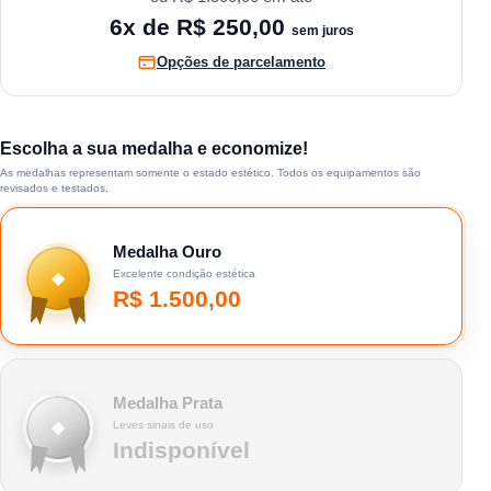
6x de
R$ 250,00
sem juros
Opções de parcelamento
Escolha a sua medalha e economize!
As medalhas representam somente o estado estético. Todos os equipamentos são
revisados e testados.
Medalha Ouro
Excelente condição estética
◆
R$
1.500,00
Medalha Prata
◆
Leves sinais de uso
Indisponível