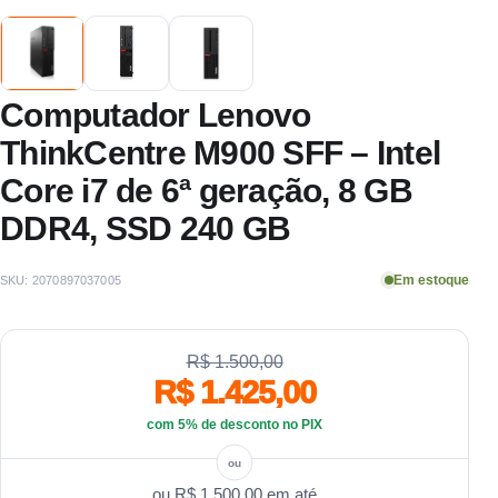
Computador Lenovo
ThinkCentre M900 SFF – Intel
Core i7 de 6ª geração, 8 GB
DDR4, SSD 240 GB
Em estoque
SKU:
2070897037005
R$ 1.500,00
R$ 1.425,00
com 5% de desconto no PIX
ou
R$ 1.500,00
em até