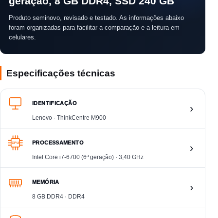
geração, 8 GB DDR4, SSD 240 GB
Produto seminovo, revisado e testado. As informações abaixo
foram organizadas para facilitar a comparação e a leitura em
celulares.
Especificações técnicas
IDENTIFICAÇÃO
›
Lenovo · ThinkCentre M900
PROCESSAMENTO
CPU
›
Intel Core i7-6700 (6ª geração) · 3,40 GHz
MEMÓRIA
›
8 GB DDR4 · DDR4