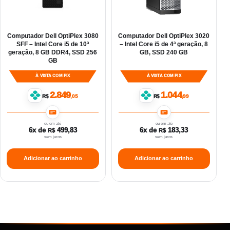
Computador Dell OptiPlex 3080
Computador Dell OptiPlex 3020
SFF – Intel Core i5 de 10ª
– Intel Core i5 de 4ª geração, 8
geração, 8 GB DDR4, SSD 256
GB, SSD 240 GB
GB
À VISTA COM PIX
À VISTA COM PIX
2.849
1.044
R$
,05
R$
,99
ou em até
ou em até
6x de
499,83
6x de
183,33
R$
R$
sem juros
sem juros
Adicionar ao carrinho
Adicionar ao carrinho