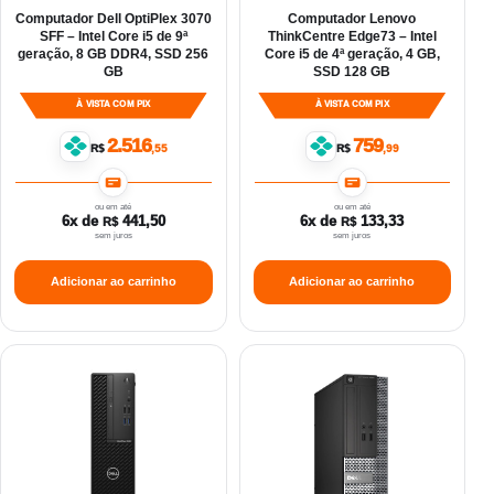
Computador Dell OptiPlex 3070
Computador Lenovo
SFF – Intel Core i5 de 9ª
ThinkCentre Edge73 – Intel
geração, 8 GB DDR4, SSD 256
Core i5 de 4ª geração, 4 GB,
GB
SSD 128 GB
À VISTA COM PIX
À VISTA COM PIX
2.516
759
R$
,55
R$
,99
ou em até
ou em até
6x de
441,50
6x de
133,33
R$
R$
sem juros
sem juros
Adicionar ao carrinho
Adicionar ao carrinho